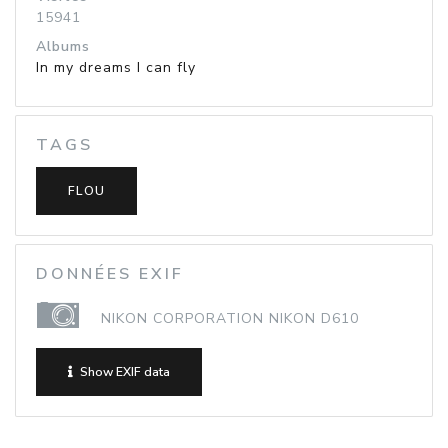
15941
Albums
In my dreams I can fly
TAGS
FLOU
DONNÉES EXIF
NIKON CORPORATION NIKON D610
Show EXIF data